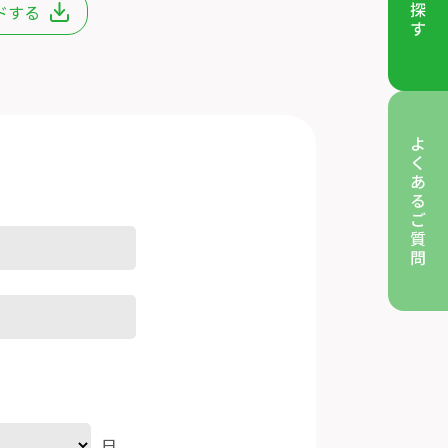
ドする
日