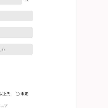
以上先
未定
ジニア