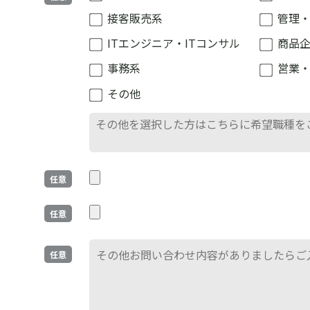
接客販売系
管理
ITエンジニア・ITコンサル
商品
事務系
営業
その他
任意
任意
任意