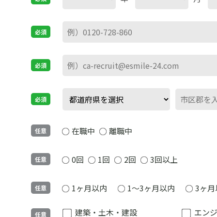
必須
必須
必須
在職中
離職中
任意
0回
1回
2回
3回以上
任意
1ヶ月以内
1～3ヶ月以内
3ヶ月
任意
建築・土木・建設
エン
任意