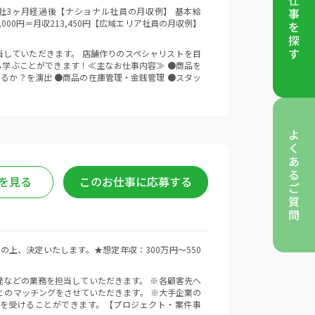
 ※入社3ヶ月経過後【ナショナル社員の月収例】 基本給
5,000円＝月収213,450円【広域エリア社員の月収例】
していただきます。 店舗作りのスペシャリストを目
学ぶことができます！≪主なお仕事内容≫ ●商品を
るか？を演出 ●商品の在庫管理・金銭管理 ●スタッ
を見る
このお仕事に応募する
慮の上、決定いたします。★想定年収：300万円〜550
発などの業務を担当していただきます。 ※各顧客先へ
とのマッチングをさせていただきます。 ※大手企業の
を受けることができます。【プロジェクト・案件事