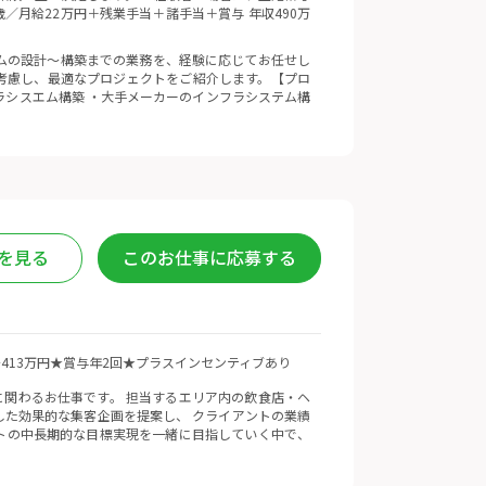
歳／月給22万円＋残業手当＋諸手当＋賞与 年収490万
ムの設計〜構築までの業務を、経験に応じてお任せし
考慮し、最適なプロジェクトをご紹介します。【プロ
ラシスエム構築 ・大手メーカーのインフラシステム構
を見る
このお仕事に応募する
万円〜413万円★賞与年2回★プラスインセンティブあり
関わるお仕事です。 担当するエリア内の飲食店・ヘ
した効果的な集客企画を提案し、 クライアントの業績
トの中長期的な目標実現を一緒に目指していく中で、