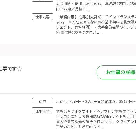
より加給・優遇いたします。 年収450万円／25
円／27歳／月給23...
仕事内容
【業務内容】 〇取引先常駐にてインフラシステ
ます。 ※入社後はあなたの希望や興味を最大限
ジェクト、案件事例】 ・大手金融機関のインフ
築 ※常時600件のプロジェ...
仕事です☆
お仕事の詳細
給与
月給 25.8万円〜30.2万円★想定年収／359
仕事内容
情報誌やグルメサイト・ヘアサロン情報サイトに
アサロンに対して情報誌及びWEBサイトを活用
拡大や集客課題の解決を行います。 クライアン
営業力以外にも経営的な視...