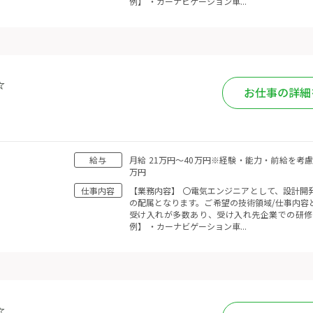
例】 ・カーナビゲーション車...
☆
お仕事の詳細
給与
月給 21万円〜40万円※経験・能力・前給を考
万円
仕事内容
【業務内容】 〇電気エンジニアとして、設計開
の配属となります。ご希望の技術領域/仕事内容
受け入れが多数あり、受け入れ先企業での研修
例】 ・カーナビゲーション車...
☆