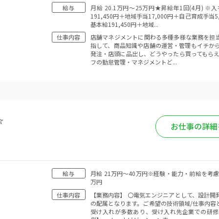
給与
月給 20.1万円〜25万円★昇給年1回(4月)
191,450円＋地域手当17,000円＋自己育成手当
基本給191,450円＋地域...
仕事内容
店舗マネジメントに関わる多種多様な業務を担当
指して、商品知識や店舗の運営・管理もイチから
発注・店頭に品出し、どうやったら買ってもらえ
フの勤怠管理・マネジメントど...
☆
お仕事の詳細
給与
月給 21万円〜40万円※経験・能力・前給を考
万円
仕事内容
【業務内容】 〇電気エンジニアとして、設計開
の配属となります。ご希望の技術領域/仕事内容
受け入れが多数あり、受け入れ先企業での研修