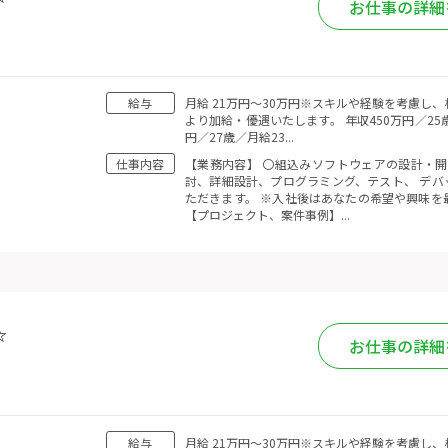
お仕事の詳細
給与
月給 21万円〜30万円※スキルや経験を考慮し
より加給・優遇いたします。 年収450万円／25
円／27歳／月給23...
仕事内容
【業務内容】 〇組込みソフトウェアの設計・開
討、詳細設計、プログラミング、テスト、 デバ
ただきます。 ※入社後はあなたの希望や興味を
【プロジェクト、案件事例】...
☆
お仕事の詳細
給与
月給 21万円〜30万円※スキルや経験を考慮し