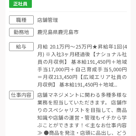
正社員
職種
店舗管理
勤務地
鹿児島県鹿児島市
給与
月給 20.1万円〜25万円★昇給年1回(4
月) ※入社3ヶ月経過後【ナショナル社
員の月収例】 基本給191,450円＋地域
手当17,000円＋自己育成手当5,000円
＝月収213,450円【広域エリア社員の
月収例】 基本給191,450円＋地域...
仕事内容
店舗マネジメントに関わる多種多様な
業務を担当していただきます。 店舗作
りのスペシャリストを目指して、商品
知識や店舗の運営・管理もイチから学
ぶことができます！≪主なお仕事内容
≫ ●商品を発注・店頭に品出し、どう