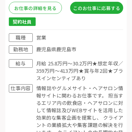
お仕事の詳細を見る
このお仕事に応募する
契約社員
職種
営業
勤務地
鹿児島県鹿児島市
給与
月給 25.8万円〜30.2万円★想定年収／
359万円〜413万円★賞与年2回★プラ
スインセンティブあり
仕事内容
情報誌やグルメサイト・ヘアサロン情
報サイトに関わるお仕事です。 担当す
るエリア内の飲食店・ヘアサロンに対
して情報誌及びWEBサイトを活用した
効果的な集客企画を提案し、 クライア
ントの業績拡大や集客課題の解決を行