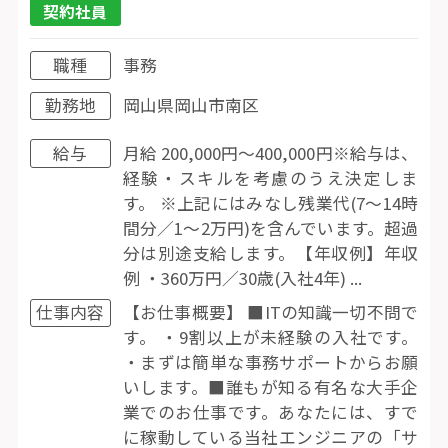
契約社員
職種
事務
勤務地
岡山県岡山市南区
給与
月給 200,000円〜400,000円※給与は、
経験・スキルを考慮のうえ決定しま
す。 ※上記にはみなし残業代(7〜14時
間分／1〜2万円)を含んでいます。超過
分は別途支給します。【年収例】年収
例 ・360万円／30歳(入社4年) ...
仕事内容
【お仕事概要】 ■ITの知識一切不問で
す。 ・9割以上が未経験の入社です。
・まずは簡単な事務サポートからお願
いします。■誰もが知る有名な大手企
業でのお仕事です。あなたには、すで
に稼動している当社エンジニアの「サ