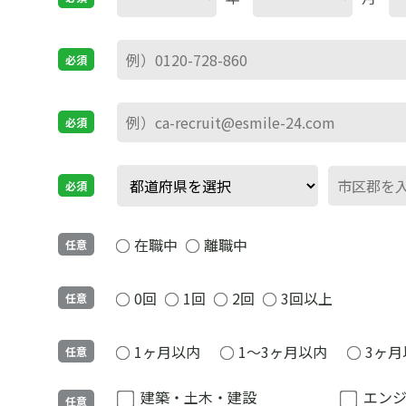
必須
必須
必須
在職中
離職中
任意
0回
1回
2回
3回以上
任意
1ヶ月以内
1～3ヶ月以内
3ヶ月
任意
建築・土木・建設
エン
任意