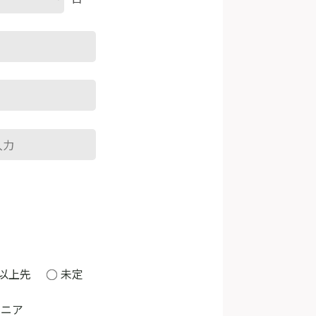
以上先
未定
ジニア