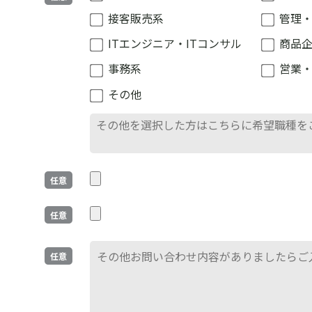
接客販売系
管理
ITエンジニア・ITコンサル
商品
事務系
営業
その他
任意
任意
任意