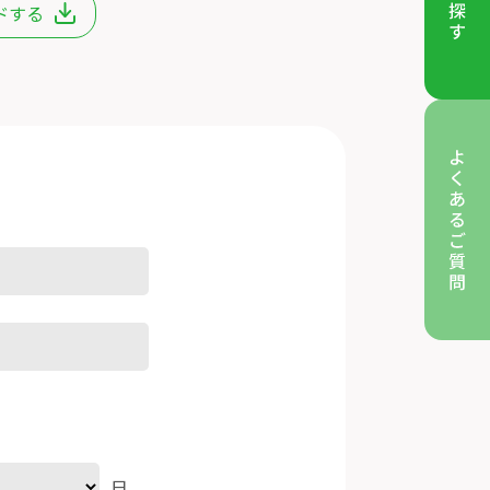
ドする
日