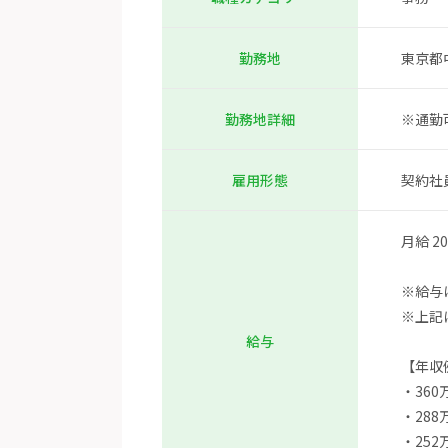
東京都
勤務地
※通勤
勤務地詳細
契約社
雇用形態
月給 20
※給与
※上記
給与
【年収
・360
・288
・252