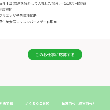
紹介手当(友達を紹介して入社した場合､手当10万円支給)
健康診断
フルエンザ予防接種補助
厚生英会話レッスンバースデー休暇有
このお仕事に応募する
新着情報
よくあるご質問
企業情報（運営情報）