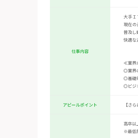
大手Ｉ
現在の
普及し
快適な
仕事内容
≪業界
◎業界
◎基礎
◎ビジ
【さら
アピールポイント
高卒以
※最低限