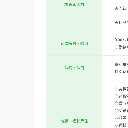
求める人材
★入社
★社歴
9:00
勤務時間・曜日
※勤務
※年末
休暇・休日
特別休
◇各種
◇昇給
◇賞与
◇交通
◇残業
待遇・福利厚生
◇資格