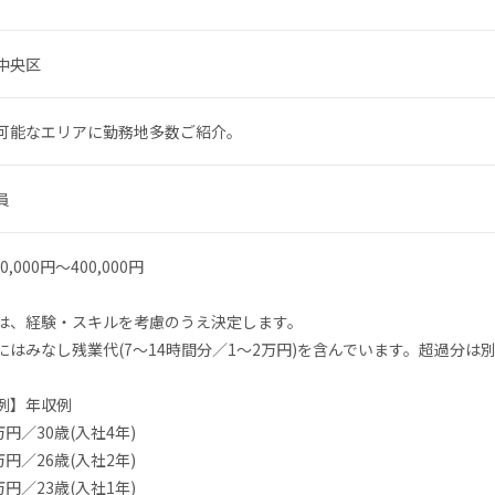
中央区
可能なエリアに勤務地多数ご紹介。
員
0,000円〜400,000円
は、経験・スキルを考慮のうえ決定します。
にはみなし残業代(7〜14時間分／1〜2万円)を含んでいます。超過分は
例】年収例
万円／30歳(入社4年)
万円／26歳(入社2年)
万円／23歳(入社1年)