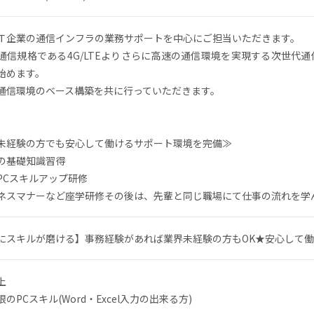
Ｔ企業の通信インフラの業務サポートを中心にご担当いただきます。
通信規格である4G/LTEよりさらに高速の通信環境を実現する次世代通信
始めます。
通信環境のベース構築を共に行っていただきます。
未経験の方でも安心して働けるサポート環境を完備≫
の基礎知識習得
PCスキルアップ研修
ネスマナーなど座学研修その後は、先輩と同じ職場にて仕事の流れを学
にスキルが磨ける】事務経験があれば業界未経験の方もOK★安心して
上
のPCスキル(Word・Excel入力の出来る方)