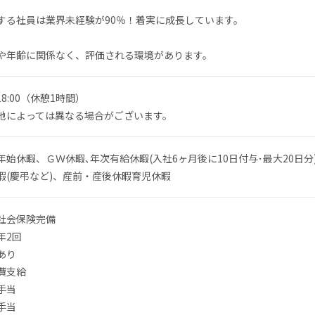
する社員は業界未経験が90％！着実に成長しています。
や年齢に関係なく、評価される環境があります。
〜18:00（休憩1時間）
地によっては異なる場合がございます。
年始休暇、ＧＷ休暇､年次有給休暇(入社6ヶ月後に10日付与･最大20日分
暇(慶弔など)、産前・産後休暇育児休暇
社会保険完備
年2回
あり
費支給
手当
手当