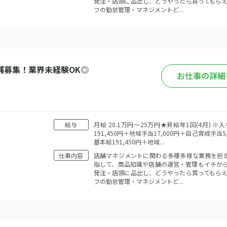
発注・店頭に品出し、どうやったら買ってもらえ
フの勤怠管理・マネジメントど...
補募集！業界未経験OK◎
お仕事の詳細
給与
月給 20.1万円〜25万円★昇給年1回(4月)
191,450円＋地域手当17,000円＋自己育成手当
基本給191,450円＋地域...
仕事内容
店舗マネジメントに関わる多種多様な業務を担当
指して、商品知識や店舗の運営・管理もイチから
発注・店頭に品出し、どうやったら買ってもらえ
フの勤怠管理・マネジメントど...