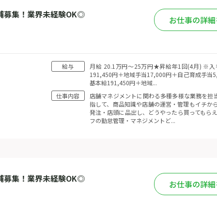
補募集！業界未経験OK◎
お仕事の詳細
給与
月給 20.1万円〜25万円★昇給年1回(4月)
191,450円＋地域手当17,000円＋自己育成手当
基本給191,450円＋地域...
仕事内容
店舗マネジメントに関わる多種多様な業務を担当
指して、商品知識や店舗の運営・管理もイチから
発注・店頭に品出し、どうやったら買ってもらえ
フの勤怠管理・マネジメントど...
補募集！業界未経験OK◎
お仕事の詳細