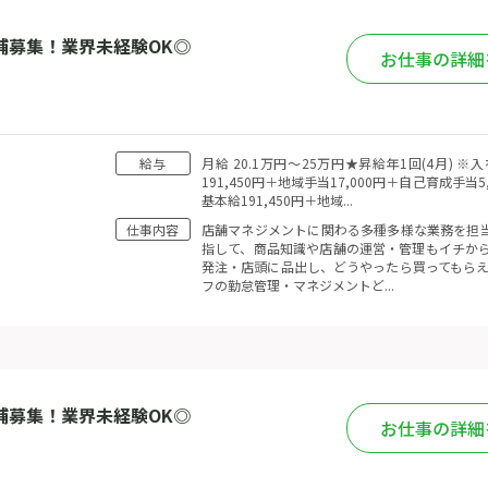
補募集！業界未経験OK◎
お仕事の詳細
給与
月給 20.1万円〜25万円★昇給年1回(4月)
191,450円＋地域手当17,000円＋自己育成手当
基本給191,450円＋地域...
仕事内容
店舗マネジメントに関わる多種多様な業務を担当
指して、商品知識や店舗の運営・管理もイチから
発注・店頭に品出し、どうやったら買ってもらえ
フの勤怠管理・マネジメントど...
補募集！業界未経験OK◎
お仕事の詳細