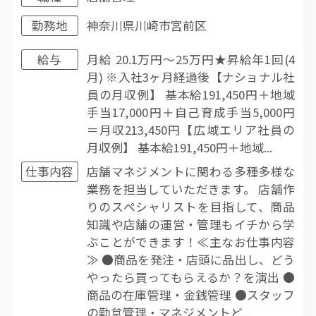
勤務地
神奈川県川崎市宮前区
給与
月給 20.1万円〜25万円★昇給年1回(4
月) ※入社3ヶ月経過後【ナショナル社
員の月収例】 基本給191,450円＋地域
手当17,000円＋自己育成手当5,000円
＝月収213,450円【広域エリア社員の
月収例】 基本給191,450円＋地域...
仕事内容
店舗マネジメントに関わる多種多様な
業務を担当していただきます。 店舗作
りのスペシャリストを目指して、商品
知識や店舗の運営・管理もイチから学
ぶことができます！≪主なお仕事内容
≫ ●商品を発注・店頭に品出し、どう
やったら買ってもらえるか？を演出 ●
商品の在庫管理・金銭管理 ●スタッフ
の勤怠管理・マネジメントど...