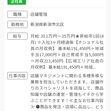
正社員
職種
店舗管理
勤務地
新潟県新潟市北区
給与
月給 20.1万円〜25万円★昇給年1回(4
月) ※入社3ヶ月経過後【ナショナル社
員の月収例】 基本給191,450円＋地域
手当17,000円＋自己育成手当5,000円
＝月収213,450円【広域エリア社員の
月収例】 基本給191,450円＋地域...
仕事内容
店舗マネジメントに関わる多種多様な
業務を担当していただきます。 店舗作
りのスペシャリストを目指して、商品
知識や店舗の運営・管理もイチから学
ぶことができます！≪主なお仕事内容
≫ ●商品を発注・店頭に品出し、どう