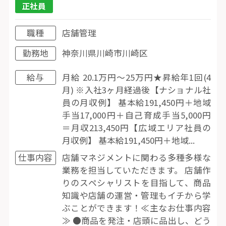
正社員
職種
店舗管理
勤務地
神奈川県川崎市川崎区
給与
月給 20.1万円〜25万円★昇給年1回(4
月) ※入社3ヶ月経過後【ナショナル社
員の月収例】 基本給191,450円＋地域
手当17,000円＋自己育成手当5,000円
＝月収213,450円【広域エリア社員の
月収例】 基本給191,450円＋地域...
仕事内容
店舗マネジメントに関わる多種多様な
業務を担当していただきます。 店舗作
りのスペシャリストを目指して、商品
知識や店舗の運営・管理もイチから学
ぶことができます！≪主なお仕事内容
≫ ●商品を発注・店頭に品出し、どう