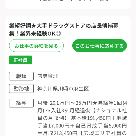
業績好調★大手ドラッグストアの店長候補募
集！業界未経験OK◎
お仕事の詳細を見る
このお仕事に応募する
正社員
職種
店舗管理
勤務地
神奈川県川崎市麻生区
給与
月給 20.1万円〜25万円★昇給年1回(4
月) ※入社3ヶ月経過後【ナショナル社
員の月収例】 基本給191,450円＋地域
手当17,000円＋自己育成手当5,000円
＝月収213,450円【広域エリア社員の