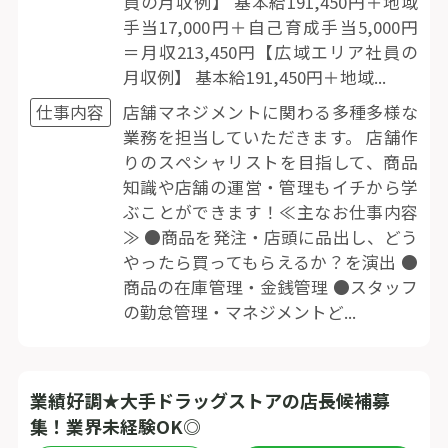
員の月収例】 基本給191,450円＋地域
手当17,000円＋自己育成手当5,000円
＝月収213,450円【広域エリア社員の
月収例】 基本給191,450円＋地域...
仕事内容
店舗マネジメントに関わる多種多様な
業務を担当していただきます。 店舗作
りのスペシャリストを目指して、商品
知識や店舗の運営・管理もイチから学
ぶことができます！≪主なお仕事内容
≫ ●商品を発注・店頭に品出し、どう
やったら買ってもらえるか？を演出 ●
商品の在庫管理・金銭管理 ●スタッフ
の勤怠管理・マネジメントど...
業績好調★大手ドラッグストアの店長候補募
集！業界未経験OK◎