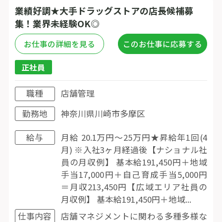
業績好調★大手ドラッグストアの店長候補募
集！業界未経験OK◎
お仕事の詳細を見る
このお仕事に応募する
正社員
職種
店舗管理
勤務地
神奈川県川崎市多摩区
給与
月給 20.1万円〜25万円★昇給年1回(4
月) ※入社3ヶ月経過後【ナショナル社
員の月収例】 基本給191,450円＋地域
手当17,000円＋自己育成手当5,000円
＝月収213,450円【広域エリア社員の
月収例】 基本給191,450円＋地域...
仕事内容
店舗マネジメントに関わる多種多様な