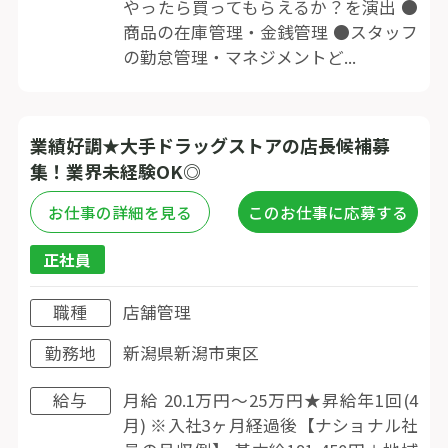
やったら買ってもらえるか？を演出 ●
商品の在庫管理・金銭管理 ●スタッフ
の勤怠管理・マネジメントど...
業績好調★大手ドラッグストアの店長候補募
集！業界未経験OK◎
お仕事の詳細を見る
このお仕事に応募する
正社員
職種
店舗管理
勤務地
新潟県新潟市東区
給与
月給 20.1万円〜25万円★昇給年1回(4
月) ※入社3ヶ月経過後【ナショナル社